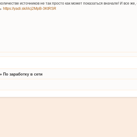
ичестве источников не так просто как может показаться вначале! И все же, с
сь
https://yadi.sk/i/icj2MpB-3KtRSR
»
По заработку в сети