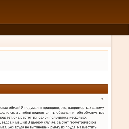
1
вовал обман! Я подумал, в принципе, это, например, как самому
оделился, и с тобой поделятся, ты обманул, и тебя обманут, всё
растет, она растет, из одной получилось несколько,
, ведра и мешки! В данном случае, за счет геометрической
имат. Без труда не вытянешь и рыбку из пруда! Разместить