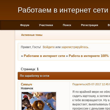
Работаем в интернет сети
Форум
Участники
Поиск
Регистрация
В
Активные темы
Привет, Гость!
Войдите
или
зарегистрируйтесь
.
»
Работаем в интернет сети
»
Работа в интернете 100%
Страница:
1
По заработку в сети
Симыч
Поделиться
25-07-2017 12:45:
Новичок
Я по крайней мере не обло
садить картошку, а затем 
к тебе возвращается. Ну а
вырастает, выкапываешь бо
прогрессии с деньгами про