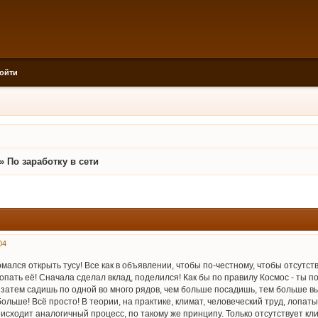
ойти
»
По заработку в сети
04
мался открыть тусу! Все как в объявлении, чтобы по-честному, чтобы отсутст
копать её! Сначала сделал вклад, поделился! Как бы по правилу Космос - ты п
 затем садишь по одной во много рядов, чем больше посадишь, тем больше вы
льше! Всё просто! В теории, на практике, климат, человеческий труд, лопаты
исходит аналогичный процесс, по такому же принципу. Только отсутствует кл